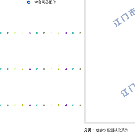
xk官网器配件
分类：
耐静水压测试仪系列