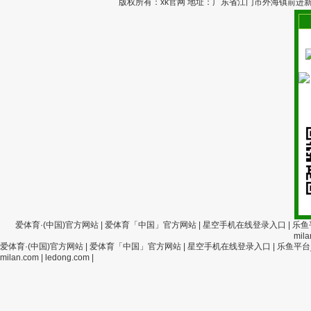
版权所有：xk官网 地址：广东省江门市外海镇前进新村厂房（
爱体育·(中国)官方网站
|
爱体育「中国」官方网站
|
星空手机在线登录入口
|
乐鱼
mila
爱体育·(中国)官方网站
|
爱体育「中国」官方网站
|
星空手机在线登录入口
|
乐鱼平台
milan.com
|
ledong.com
|